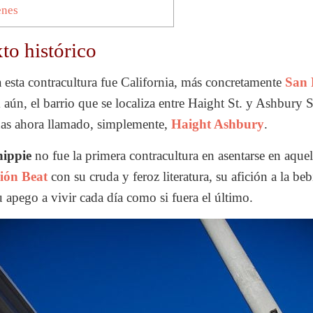
enes
to histórico
a esta contracultura fue California, más concretamente
San 
ún, el barrio que se localiza entre Haight St. y Ashbury St
nas ahora llamado, simplemente,
Haight Ashbury
.
hippie
no fue la primera contracultura en asentarse en aquel
ión Beat
con su cruda y feroz literatura, su afición a la beb
u apego a vivir cada día como si fuera el último.