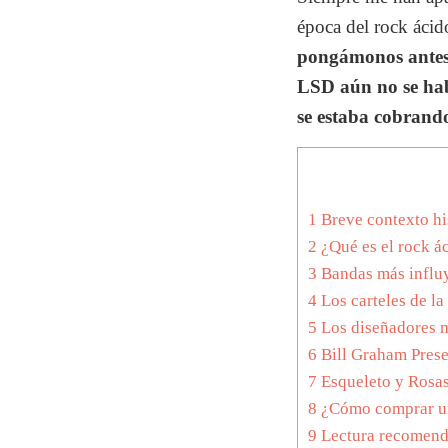
época del rock ácid
pongámonos antes
LSD aún no se hab
se estaba cobrand
1
Breve contexto hi
2
¿Qué es el rock á
3
Bandas más influ
4
Los carteles de la
5
Los diseñadores 
6
Bill Graham Prese
7
Esqueleto y Rosa
8
¿Cómo comprar un 
9
Lectura recomen