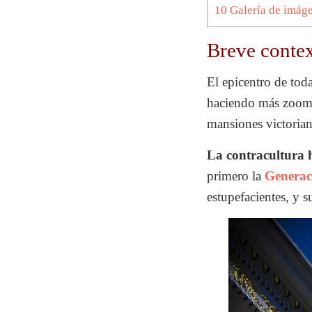
10
Galería de imág
Breve contex
El epicentro de tod
haciendo más zoom a
mansiones victoria
La contracultura 
primero la
Generac
estupefacientes, y s