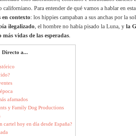
o californiano. Para entender de qué vamos a hablar en esta
 en contexto
: los hippies campaban a sus anchas por la so
ía ilegalizado
, el hombre no había pisado la Luna, y
la 
o más vidas de las esperadas
.
Directo a...
stórico
cido?
yentes
 época
más afamados
nts y Family Dog Productions
s
cartel hoy en día desde España?
dada