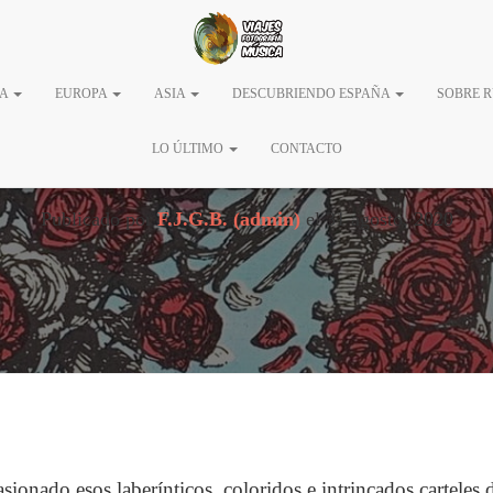
Rosas – Los carteles d
CA
EUROPA
ASIA
DESCUBRIENDO ESPAÑA
SOBRE 
californiano
LO ÚLTIMO
CONTACTO
Publicado por
F.J.G.B. (admin)
el
31 agosto, 2020
ionado esos laberínticos, coloridos e intrincados carteles d