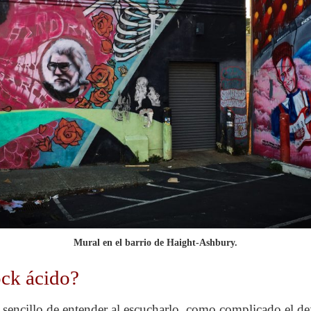
Mural en el barrio de Haight-Ashbury.
ock ácido?
n sencillo de entender al escucharlo, como complicado el def