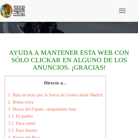
C
a
Ruta en moto por la Sierra de Gredos desde Madrid
m
b
i
a
r
AYUDA A MANTENER ESTA WEB CON
m
o
SÓLO CLICKAR EN ALGUNO DE LOS
d
ANUNCIOS. ¡GRACIAS!
o
d
e
Directo a...
n
a
v
1.
Ruta en moto por la Sierra de Gredos desde Madrid
e
2.
Bonus extra
g
3.
Hoyos del Espino, campamento base
a
c
3.1.
El pueblo
i
3.2.
Para comer
ó
3.3.
Para dormir
n
4.
Puerto del Pico