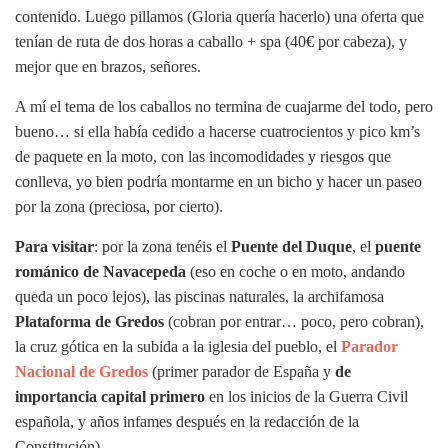
contenido. Luego pillamos (Gloria quería hacerlo) una oferta que
tenían de ruta de dos horas a caballo + spa (40€ por cabeza), y
mejor que en brazos, señores.
A mí el tema de los caballos no termina de cuajarme del todo, pero
bueno… si ella había cedido a hacerse cuatrocientos y pico km’s
de paquete en la moto, con las incomodidades y riesgos que
conlleva, yo bien podría montarme en un bicho y hacer un paseo
por la zona (preciosa, por cierto).
Para visitar
: por la zona tenéis el
Puente del Duque
, el
puente
románico de Navacepeda
(eso en coche o en moto, andando
queda un poco lejos), las piscinas naturales, la archifamosa
Plataforma de Gredos
(cobran por entrar… poco, pero cobran),
la cruz gótica en la subida a la iglesia del pueblo, el
Parador
Nacional de Gredos
(primer parador de España y
de
importancia capital primero
en los inicios de la Guerra Civil
española, y años infames después en la redacción de la
Constitución).