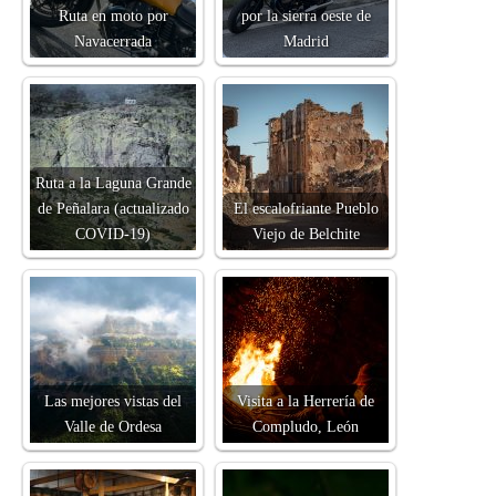
Ruta en moto por
por la sierra oeste de
Navacerrada
Madrid
Ruta a la Laguna Grande
de Peñalara (actualizado
El escalofriante Pueblo
COVID-19)
Viejo de Belchite
Las mejores vistas del
Visita a la Herrería de
Valle de Ordesa
Compludo, León