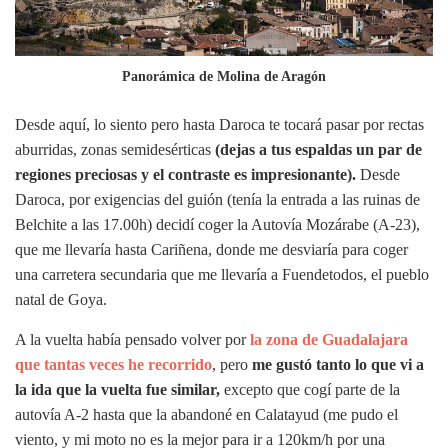
Panorámica de Molina de Aragón
Desde aquí, lo siento pero hasta Daroca te tocará pasar por rectas
aburridas, zonas semidesérticas
(dejas a tus espaldas un par de
regiones preciosas y el contraste es impresionante).
Desde
Daroca, por exigencias del guión (tenía la entrada a las ruinas de
Belchite a las 17.00h) decidí coger la Autovía Mozárabe (A-23),
que me llevaría hasta Cariñena, donde me desviaría para coger
una carretera secundaria que me llevaría a Fuendetodos, el pueblo
natal de Goya.
A la vuelta había pensado volver por
la zona de Guadalajara
que tantas veces he recorrido
, pero
m
e gustó tanto lo que vi a
la ida que la vuelta fue similar,
excepto que cogí parte de la
autovía A-2 hasta que la abandoné en Calatayud (me pudo el
viento, y mi moto no es la mejor para ir a 120km/h por una