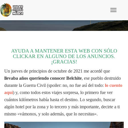
C
a
Ruta desde Madrid a Belchite (Zaragoza) en moto
m
b
i
a
r
m
AYUDA A MANTENER ESTA WEB CON SÓLO
o
CLICKAR EN ALGUNO DE LOS ANUNCIOS.
d
¡GRACIAS!
o
d
Un jueves de principios de octubre de 2021 me acordé que
e
n
llevaba años queriendo conocer Belchite
, ese pueblo destruido
a
durante la Guerra Civil (spoiler: no, no fue así del todo:
lo cuento
v
e
aquí
) y, como todos estos viajes sorpresa, lo primero fue ver
g
cuántos kilómetros había hasta el destino. Lo segundo, buscar
a
c
algún hotel por la zona y lo tercero y más importante, decirte a ti
i
mismo «vámonos, y solo además, que lo necesitas».
ó
n