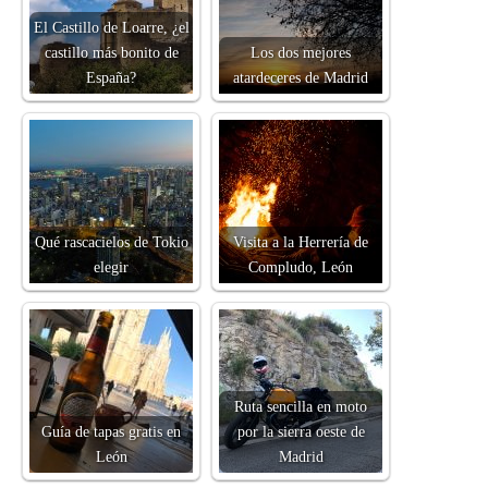
El Castillo de Loarre, ¿el
castillo más bonito de
Los dos mejores
España?
atardeceres de Madrid
Qué rascacielos de Tokio
Visita a la Herrería de
elegir
Compludo, León
Ruta sencilla en moto
Guía de tapas gratis en
por la sierra oeste de
León
Madrid