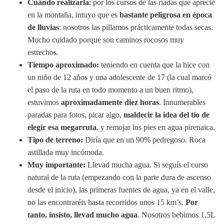
Cuándo realizarla
: por los cursos de las riadas que aprecié
en la montaña, intuyo que es
bastante peligrosa en época
de lluvias
: nosotros las pillamos prácticamente todas secas.
Mucho cuidado porque son caminos rocosos muy
estrechos.
Tiempo aproximado:
teniendo en cuenta que la hice con
un niño de 12 años y una adolescente de 17 (la cual marcó
el paso de la ruta en todo momento a un buen ritmo),
estuvimos
aproximadamente diez horas
. Innumerables
paradas para fotos, picar algo,
maldecir la idea del tío de
elegir esa megarruta
, y remojar los pies en agua pirenaica.
Tipo de terreno:
Diría que en un 90% pedregoso. Roca
astillada muy incómoda.
Muy importante:
Llevad mucha agua. Si seguís el curso
natural de la ruta (empezando con la parte dura de ascenso
desde el inicio), las primeras fuentes de agua, ya en el valle,
no las encontraréis hasta recorridos unos 15 km’s.
Por
tanto, insisto, llevad mucho agua
. Nosotros bebimos 1,5L