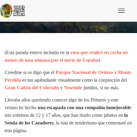
C
a
Las mejores vistas del Valle de Ordesa
m
b
i
a
r
m
(Esta parada estuvo incluida en la
ruta que realicé en coche en
o
menos de una semana por el norte de España
).
d
o
Creedme si os digo que el
Parque Nacional de Ordesa y Monte
d
e
Perdido
es tan apabullante visualmente como la conjunción del
n
Gran Cañón del Colorado
y
Yosemite
juntitos, si no más.
a
v
e
Llevaba años queriendo conocer algo de los Pirineos y este
g
verano he hecho
una escapada con una compañía inmejorable
:
a
c
mis sobrinos de 12 y 17 años, que han tirado como jabatos en
la
i
Senda de los Cazadores
, la ruta de senderismo que comentaré en
ó
n
esta página.