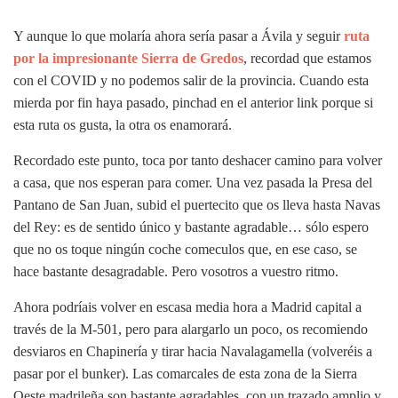
Y aunque lo que molaría ahora sería pasar a Ávila y seguir
ruta
por la impresionante Sierra de Gredos
, recordad que estamos
con el COVID y no podemos salir de la provincia. Cuando esta
mierda por fin haya pasado, pinchad en el anterior link porque si
esta ruta os gusta, la otra os enamorará.
Recordado este punto, toca por tanto deshacer camino para volver
a casa, que nos esperan para comer. Una vez pasada la Presa del
Pantano de San Juan, subid el puertecito que os lleva hasta Navas
del Rey: es de sentido único y bastante agradable… sólo espero
que no os toque ningún coche comeculos que, en ese caso, se
hace bastante desagradable. Pero vosotros a vuestro ritmo.
Ahora podríais volver en escasa media hora a Madrid capital a
través de la M-501, pero para alargarlo un poco, os recomiendo
desviaros en Chapinería y tirar hacia Navalagamella (volveréis a
pasar por el bunker). Las comarcales de esta zona de la Sierra
Oeste madrileña son bastante agradables, con un trazado amplio y