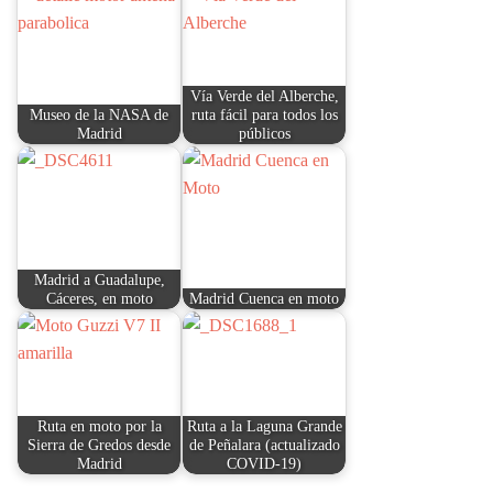
Vía Verde del Alberche,
Museo de la NASA de
ruta fácil para todos los
Madrid
públicos
Madrid a Guadalupe,
Cáceres, en moto
Madrid Cuenca en moto
Ruta en moto por la
Ruta a la Laguna Grande
Sierra de Gredos desde
de Peñalara (actualizado
Madrid
COVID-19)