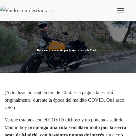
Cambiar m
Ruta sencilla en moto por la sierra oeste de Madrid
(Actualización septiembre de 2024: esta página la escribí
originalmente durante la época del maldito COVID. Qué asco
¿eh?)
Ya que estamos con el COVID dichoso y no podemos salir de
Madrid hoy
propongo una ruta sencillaen moto por la sierra
oeste de Madrid, con bastantes puntos de interés
, un cierto