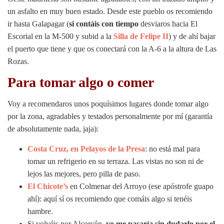
un asfalto en muy buen estado. Desde este pueblo os recomiendo
ir hasta Galapagar (
si contáis con tiempo
desviaros hacia El
Escorial en la M-500 y subid a la
Silla de Felipe II
) y de ahí bajar
el puerto que tiene y que os conectará con la A-6 a la altura de Las
Rozas.
Para tomar algo o comer
Voy a recomendaros unos poquísimos lugares donde tomar algo
por la zona, agradables y testados personalmente por mí (garantía
de absolutamente nada, jaja):
Costa Cruz, en Pelayos de la Presa
: no está mal para
tomar un refrigerio en su terraza. Las vistas no son ni de
lejos las mejores, pero pilla de paso.
El Chicote’s
en Colmenar del Arroyo (ese apóstrofe guapo
ahí): aquí sí os recomiendo que comáis algo si tenéis
hambre.
Si volvéis por Alcorcón,
yo me pasaría sin dudarlo por el