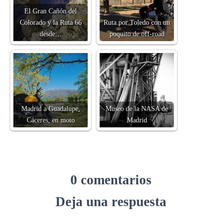
El Gran Cañón del
Colorado y la Ruta 66
Ruta por Toledo con un
desde…
poquito de off-road
Madrid a Guadalupe,
Museo de la NASA de
Cáceres, en moto
Madrid
0 comentarios
Deja una respuesta