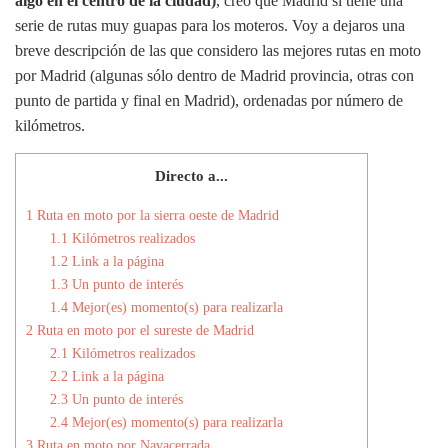
algo en el centro de la ciudad)
, creo que Madrid sí tiene una
serie de rutas muy guapas para los moteros. Voy a dejaros una
breve descripción de las que considero las mejores rutas en moto
por Madrid (algunas sólo dentro de Madrid provincia, otras con
punto de partida y final en Madrid), ordenadas por número de
kilómetros.
Directo a...
1
Ruta en moto por la sierra oeste de Madrid
1.1
Kilómetros realizados
1.2
Link a la página
1.3
Un punto de interés
1.4
Mejor(es) momento(s) para realizarla
2
Ruta en moto por el sureste de Madrid
2.1
Kilómetros realizados
2.2
Link a la página
2.3
Un punto de interés
2.4
Mejor(es) momento(s) para realizarla
3
Ruta en moto por Navacerrada