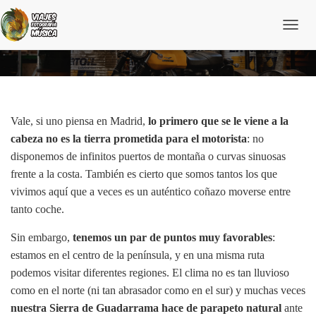
C
a
Las mejores rutas en moto por Madrid
m
b
i
a
r
m
Vale, si uno piensa en Madrid,
lo primero que se le viene a la
o
cabeza no es la tierra prometida para el motorista
: no
d
o
disponemos de infinitos puertos de montaña o curvas sinuosas
d
frente a la costa. También es cierto que somos tantos los que
e
n
vivimos aquí que a veces es un auténtico coñazo moverse entre
a
tanto coche.
v
e
Sin embargo,
tenemos un par de puntos muy favorables
:
g
a
estamos en el centro de la península, y en una misma ruta
c
podemos visitar diferentes regiones. El clima no es tan lluvioso
i
ó
como en el norte (ni tan abrasador como en el sur) y muchas veces
n
nuestra Sierra de Guadarrama hace de parapeto natural
ante