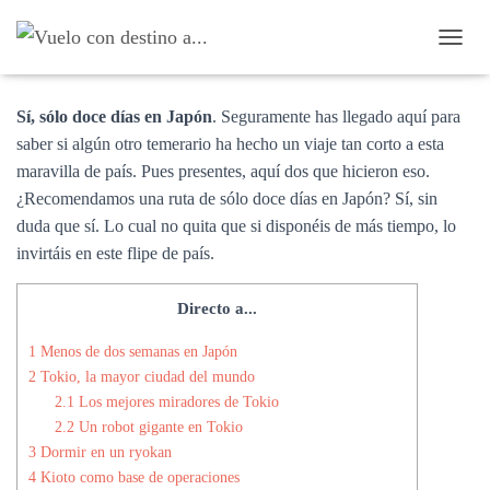
Doce días en Japón
C
A
M
Sí, sólo doce días en Japón
. Seguramente has llegado aquí para
B
I
saber si algún otro temerario ha hecho un viaje tan corto a esta
A
maravilla de país. Pues presentes, aquí dos que hicieron eso.
R
¿Recomendamos una ruta de sólo doce días en Japón? Sí, sin
M
O
duda que sí. Lo cual no quita que si disponéis de más tiempo, lo
D
invirtáis en este flipe de país.
O
D
E
Directo a...
N
A
1
Menos de dos semanas en Japón
V
2
Tokio, la mayor ciudad del mundo
E
2.1
Los mejores miradores de Tokio
G
2.2
Un robot gigante en Tokio
A
C
3
Dormir en un ryokan
I
4
Kioto como base de operaciones