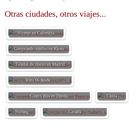
Otras ciudades, otros viajes...
Reserva Termal de San
Vicente en Colombia
Comprando vinilos en Kioto
Tiendas de discos en Madrid
El Gran Cañón del Colorado y la
Ruta 66 desde…
Una opinión
más de Air
Cuatro días en Dublín
China
Qué hacer en
un día en
Quince días en la costa este de
Stirling
Canadá