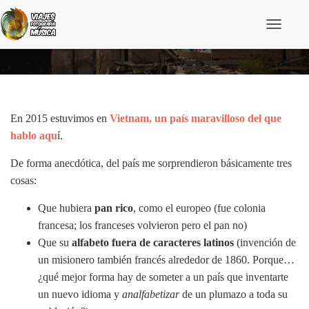
C
a
Las falsificaciones más cutres de Vietnam
m
b
i
a
r
m
En 2015 estuvimos en
Vietnam, un país maravilloso del que
o
hablo aqu
í.
d
o
De forma anecdótica, del país me sorprendieron básicamente tres
d
e
cosas:
n
a
Que hubiera
pan rico
, como el europeo (fue colonia
v
e
francesa; los franceses volvieron pero el pan no)
g
Que su
alfabeto fuera de caracteres latinos
(invención de
a
c
un misionero también francés alrededor de 1860. Porque…
i
¿qué mejor forma hay de someter a un país que inventarte
ó
n
un nuevo idioma y
analfabetizar
de un plumazo a toda su