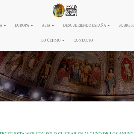
guiada al Congreso de l
CA
EUROPA
ASIA
DESCUBRIENDO ESPAÑA
SOBRE 
LO ÚLTIMO
CONTACTO
ENER ESTA WEB CON SÓLO CLICKAR EN ALGUNO DE LOS ANUNCI