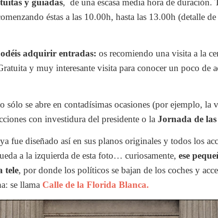
atuitas y guiadas
, de una escasa media hora de duración. T
comenzando éstas a las 10.00h, hasta las 13.00h (detalle de
podéis adquirir entradas:
os recomiendo una visita a la c
ratuita y muy interesante visita para conocer un poco de a
to sólo se abre en contadísimas ocasiones (por ejemplo, la vi
cciones con investidura del presidente o la
Jornada de las
 ya fue diseñado así en sus planos originales y todos los a
 queda a la izquierda de esta foto… curiosamente,
ese peque
a tele
, por donde los políticos se bajan de los coches y acce
ma: se llama
Calle de la Florida Blanca.